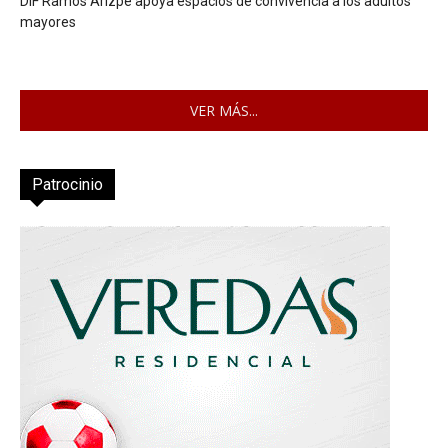
DIF Ramos Arizpe apoya espacios de convivencia a los adultos
mayores
VER MÁS...
Patrocinio