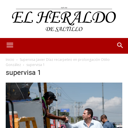
Inicio
Supervisa Javier Díaz recarpeteo en prolongación Otilio
González
supervisa 1
supervisa 1