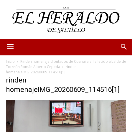
Inicio
Rinden homenaje diputados de Coahuila al fallecido alcalde de
Torreón Román Alberto Cepeda
rinden
homenajeIMG_20260609_114516[1]
rinden
homenajeIMG_20260609_114516[1]