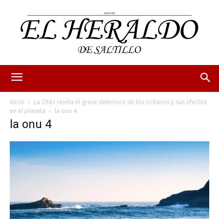
Inicio
La ONU revela el grave deterioro de los océanos y sus efectos
en el planeta
la onu 4
la onu 4