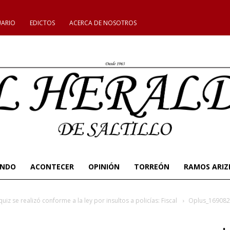
UARIO
EDICTOS
ACERCA DE NOSOTROS
UNDO
ACONTECER
OPINIÓN
TORREÓN
RAMOS ARIZ
z se realizó conforme a la ley por insultos a policías: Fiscal
Oplus_16908