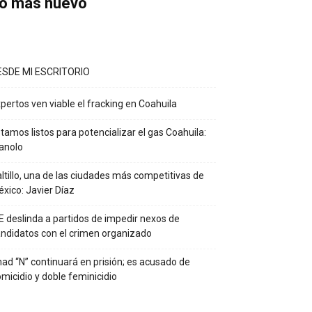
o más nuevo
ESDE MI ESCRITORIO
pertos ven viable el fracking en Coahuila
tamos listos para potencializar el gas Coahuila:
anolo
ltillo, una de las ciudades más competitivas de
xico: Javier Díaz
E deslinda a partidos de impedir nexos de
ndidatos con el crimen organizado
ad “N” continuará en prisión; es acusado de
micidio y doble feminicidio