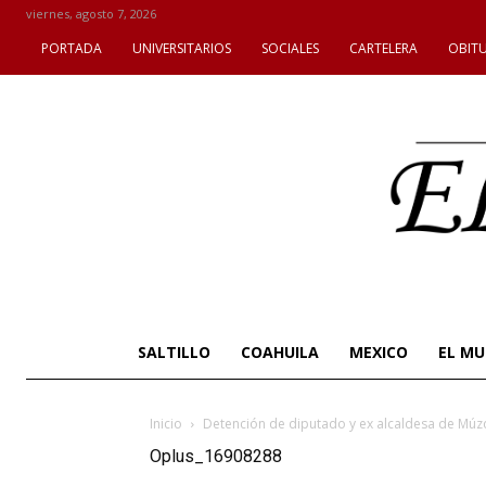
viernes, agosto 7, 2026
PORTADA
UNIVERSITARIOS
SOCIALES
CARTELERA
OBIT
SALTILLO
COAHUILA
MEXICO
EL M
Inicio
Detención de diputado y ex alcaldesa de Múzqui
Oplus_16908288