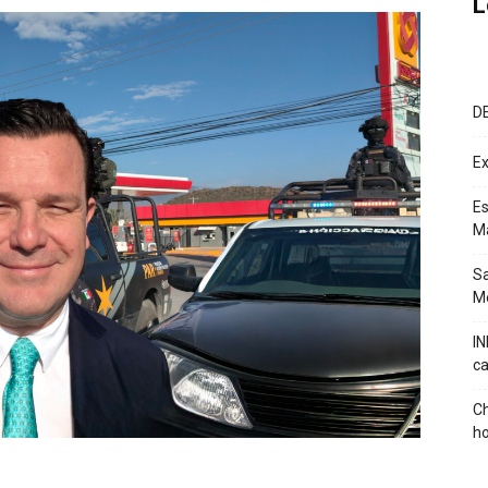
L
D
Ex
Es
M
Sa
Mé
IN
ca
Ch
ho