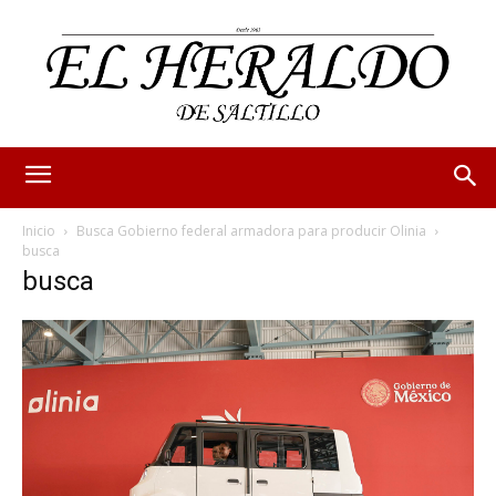
Inicio
Busca Gobierno federal armadora para producir Olinia
busca
busca