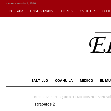
viernes, agosto 7, 2026
PORTADA
UNIVERSITARIOS
SOCIALES
CARTELERA
OBIT
SALTILLO
COAHUILA
MEXICO
EL M
Inicio
Saraperos gana 5-4 a Dorados en diez entrad
saraperos 2