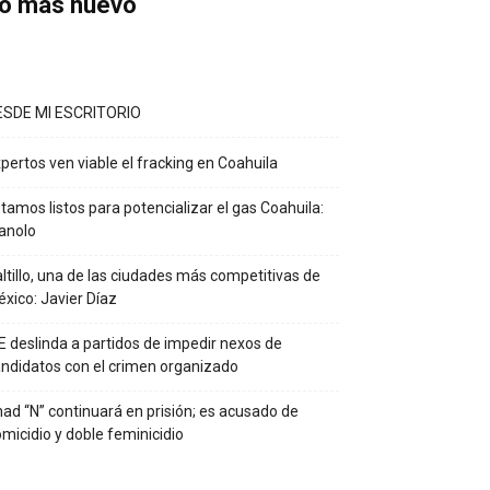
o más nuevo
ESDE MI ESCRITORIO
pertos ven viable el fracking en Coahuila
tamos listos para potencializar el gas Coahuila:
anolo
ltillo, una de las ciudades más competitivas de
xico: Javier Díaz
E deslinda a partidos de impedir nexos de
ndidatos con el crimen organizado
ad “N” continuará en prisión; es acusado de
micidio y doble feminicidio