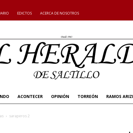
UARIO
EDICTOS
ACERCA DE NOSOTROS
UNDO
ACONTECER
OPINIÓN
TORREÓN
RAMOS ARIZ
as
saraperos 2