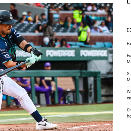
L
D
Ex
Es
M
Sa
Mé
IN
ca
Ch
ho