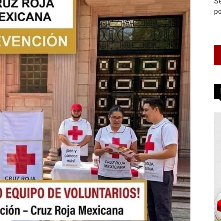
Se
po