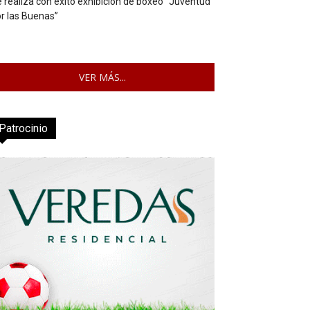
 realiza con éxito exhibición de boxeo “Juventud
r las Buenas”
VER MÁS...
Patrocinio