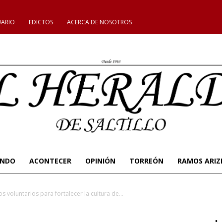
UARIO
EDICTOS
ACERCA DE NOSOTROS
UNDO
ACONTECER
OPINIÓN
TORREÓN
RAMOS ARIZ
s voluntarios para fortalecer la cultura de...