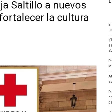
L
a Saltillo a nuevos
fortalecer la cultura
En
es
¿T
es
So
Pr
la
At
es
DI
gr
p