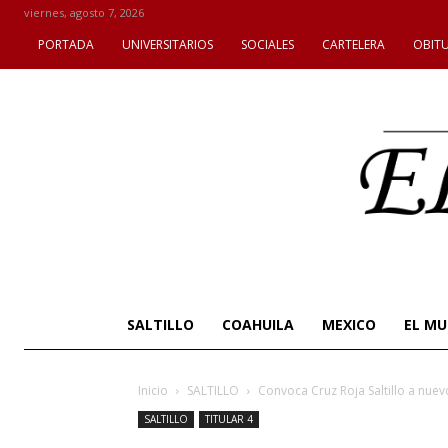
viernes, agosto 7, 2026
PORTADA
UNIVERSITARIOS
SOCIALES
CARTELERA
OBIT
SALTILLO
COAHUILA
MEXICO
EL M
Inicio
SALTILLO
Convoca Cruz Roja Saltillo a nuevo
SALTILLO
TITULAR 4