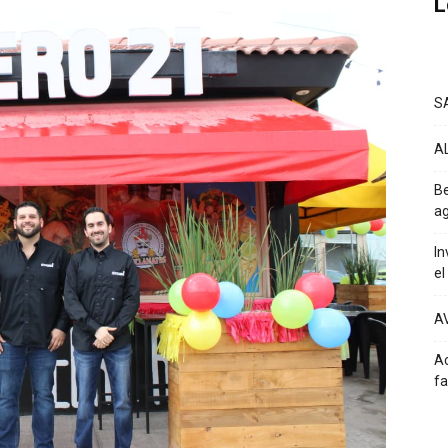
L
S
A
Be
ag
In
el
A
Ac
fa