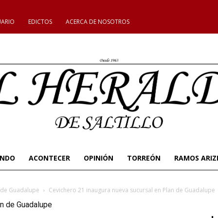
UARIO
EDICTOS
ACERCA DE NOSOTROS
UNDO
ACONTECER
OPINIÓN
TORREÓN
RAMOS ARIZ
n de Guadalupe
Cevichero 21 inaugura nueva sucursal en Plan de Guadalupe
an de Guadalupe