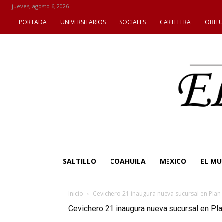
jueves, agosto 6, 2026
PORTADA
UNIVERSITARIOS
SOCIALES
CARTELERA
OBIT
SALTILLO
COAHUILA
MEXICO
EL M
Inicio
Cevichero 21 inaugura nueva sucursal en Pla
Cevichero 21 inaugura nueva sucursal en Pl