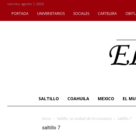
viernes, agosto 7, 2026
PORTADA
UNIVERSITARIOS
SOCIALES
CARTELERA
OBIT
SALTILLO
COAHUILA
MEXICO
EL M
Inicio
Saltillo, la ciudad de los museos
saltillo 7
saltillo 7