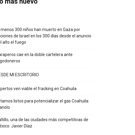
o más nuevo
 menos 300 niños han muerto en Gaza por
ciones de Israel en los 300 días desde el anuncio
l alto el fuego
raperos cae en la doble cartelera ante
lgodoneros
ESDE MI ESCRITORIO
pertos ven viable el fracking en Coahuila
tamos listos para potencializar el gas Coahuila:
anolo
ltillo, una de las ciudades más competitivas de
xico: Javier Díaz