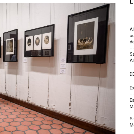
L
Al
ac
de
Sa
A
D
Ex
Es
M
Sa
Mé