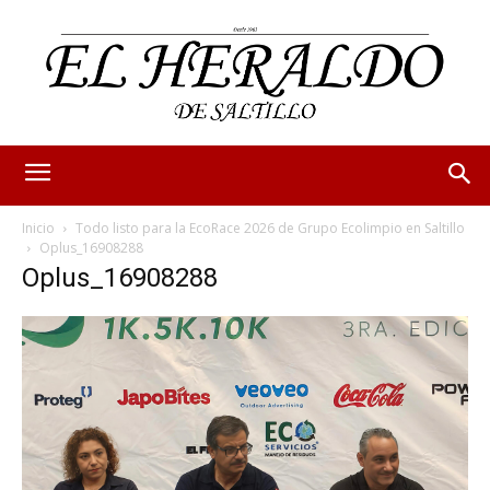
Inicio
Todo listo para la EcoRace 2026 de Grupo Ecolimpio en Saltillo
Oplus_16908288
Oplus_16908288