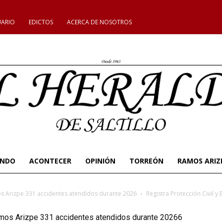
UARIO
EDICTOS
ACERCA DE NOSOTROS
UNDO
ACONTECER
OPINIÓN
TORREÓN
RAMOS ARIZ
os Arizpe 331 accidentes atendidos durante 2026
Registra Protección Civil
amos Arizpe 331 accidentes atendidos durante 20266