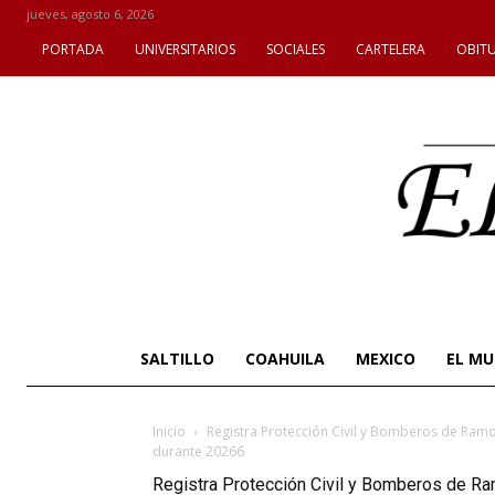
jueves, agosto 6, 2026
PORTADA
UNIVERSITARIOS
SOCIALES
CARTELERA
OBIT
SALTILLO
COAHUILA
MEXICO
EL M
Inicio
Registra Protección Civil y Bomberos de Ram
durante 20266
Registra Protección Civil y Bomberos de R