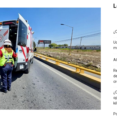
L
¿C
Uc
mu
A
Re
de
cr
¿C
op
ki
Po