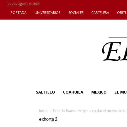
jueves, agosto 6, 2026
PORTADA
UNIVERSITARIOS
SOCIALES
CARTELERA
OBIT
SALTILLO
COAHUILA
MEXICO
EL M
Inicio
Exhorta Ramos Arizpe a cuidar el medio ambi
exhorta 2