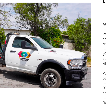
L
A
Re
de
cr
¿C
op
ki
Po
co
DE
pr
R