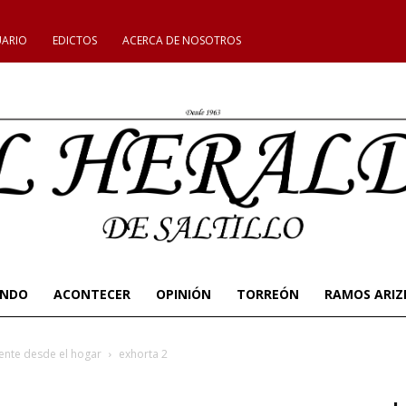
UARIO
EDICTOS
ACERCA DE NOSOTROS
UNDO
ACONTECER
OPINIÓN
TORREÓN
RAMOS ARIZ
ente desde el hogar
exhorta 2