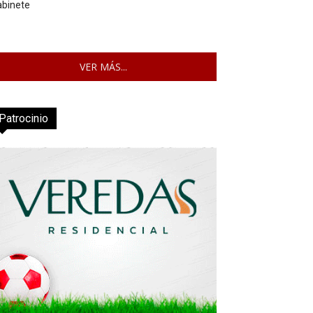
abinete
VER MÁS...
Patrocinio