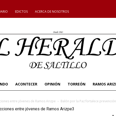
UARIO
EDICTOS
ACERCA DE NOSOTROS
UNDO
ACONTECER
OPINIÓN
TORREÓN
RAMOS ARIZ
cciones entre jóvenes de Ramos Arizpe
Balón por la Paz fortalece prevenció
dicciones entre jóvenes de Ramos Arizpe3