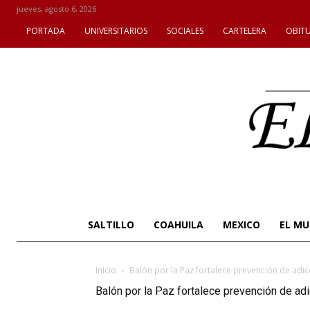
jueves, agosto 6, 2026
PORTADA
UNIVERSITARIOS
SOCIALES
CARTELERA
OBIT
SALTILLO
COAHUILA
MEXICO
EL M
Inicio
Balón por la Paz fortalece prevención de adi
Balón por la Paz fortalece prevención de a