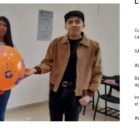
L
Co
La
S
A
Be
ag
In
el
A