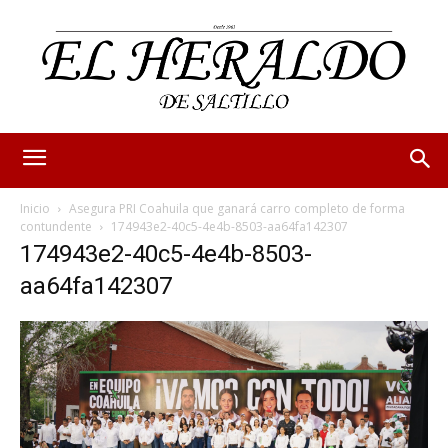
Inicio
Asegura PRI Coahuila que ganará carro completo de forma
contundente
174943e2-40c5-4e4b-8503-aa64fa142307
174943e2-40c5-4e4b-8503-
aa64fa142307