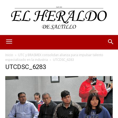
Inicio
UTC y BRASMEX consolidan alianza para impulsar talento
especializado en la industria
UTCDSC_6283
UTCDSC_6283