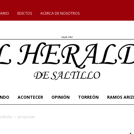
UARIO
EDICTOS
ACERCA DE NOSOTROS
UNDO
ACONTECER
OPINIÓN
TORREÓN
RAMOS ARIZ
oahuila
proyectan