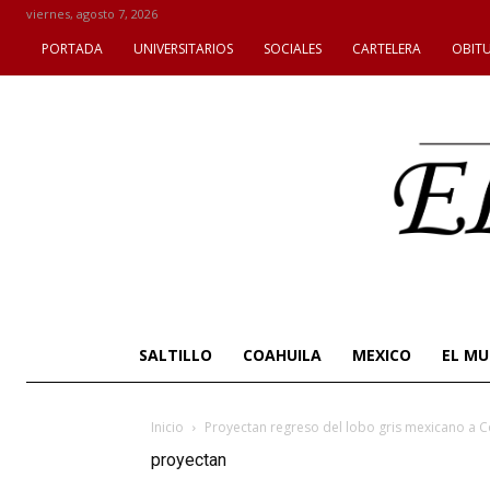
viernes, agosto 7, 2026
PORTADA
UNIVERSITARIOS
SOCIALES
CARTELERA
OBIT
SALTILLO
COAHUILA
MEXICO
EL M
Inicio
Proyectan regreso del lobo gris mexicano a C
proyectan