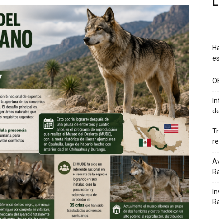
L
Ha
es
O
In
de
Tr
re
Av
Ra
In
R