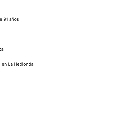
de 91 años
za
n en La Hedionda