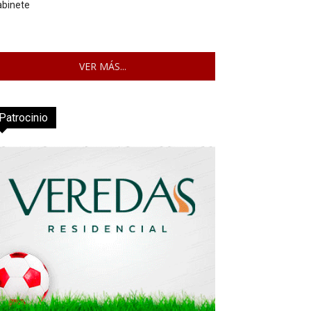
abinete
VER MÁS...
Patrocinio