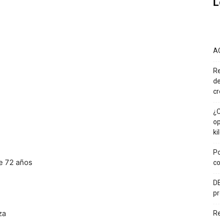
L
A
Re
de
cr
¿C
op
ki
Po
de 72 años
co
DE
pr
za
R