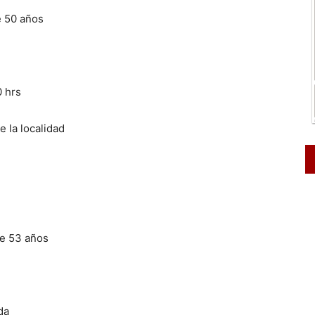
e 50 años
0 hrs
 la localidad
de 53 años
da