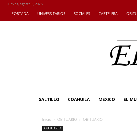
jueves, agosto 6, 2026
PORTADA
UNIVERSITARIOS
SOCIALES
CARTELERA
OBIT
SALTILLO
COAHUILA
MEXICO
EL M
Inicio
OBITUARIO
OBITUARIO
OBITUARIO