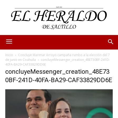
Inicio
Concluye Marimar Arroyo campaña rumbo a la elección del 7
de junio en Coahuila
concluyeMessenger_creation_48E730BF-241D-
40FA-BA29-CAF33829DD6E
concluyeMessenger_creation_48E73
0BF-241D-40FA-BA29-CAF33829DD6E