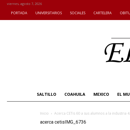
viernes, agosto 7, 2026
PORTADA
UNIVERSITARIOS
SOCIALES
CARTELERA
OBIT
SALTILLO
COAHUILA
MEXICO
EL M
Inicio
Acerca CETis 60 a sus alumnos a la industria
acerca cetisIMG_6736