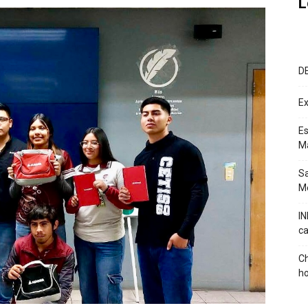
L
D
Ex
Es
M
Sa
Mé
IN
ca
Ch
ho