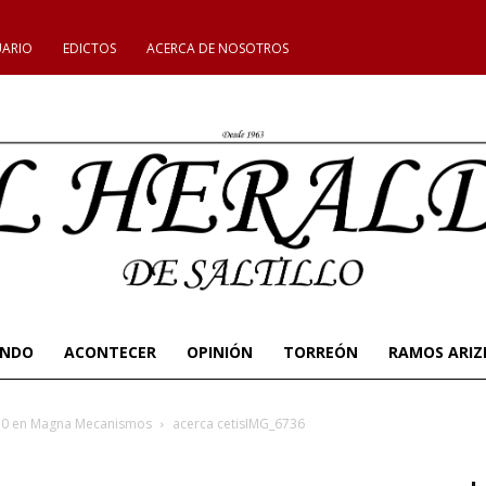
UARIO
EDICTOS
ACERCA DE NOSOTROS
UNDO
ACONTECER
OPINIÓN
TORREÓN
RAMOS ARIZ
 4.0 en Magna Mecanismos
acerca cetisIMG_6736