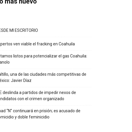
o más nuevo
ESDE MI ESCRITORIO
pertos ven viable el fracking en Coahuila
tamos listos para potencializar el gas Coahuila:
anolo
ltillo, una de las ciudades más competitivas de
xico: Javier Díaz
E deslinda a partidos de impedir nexos de
ndidatos con el crimen organizado
ad “N” continuará en prisión; es acusado de
micidio y doble feminicidio