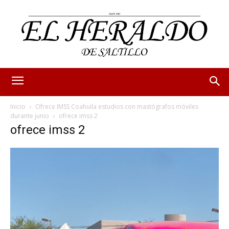
Inicio
Ofrece IMSS Coahuila estudios con mastógrafos móviles
durante junio
ofrece imss 2
ofrece imss 2