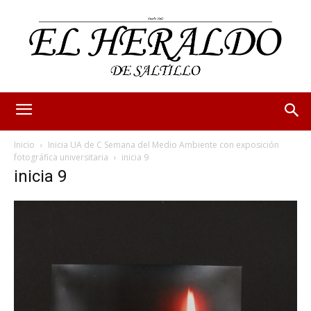
Inicio
Inicia UA de C Semana del Medio Ambiente con exposición
fotográfica universitaria
inicia 9
inicia 9