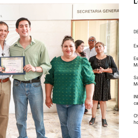
L
D
Ex
Es
M
Sa
Mé
IN
ca
Ch
ho