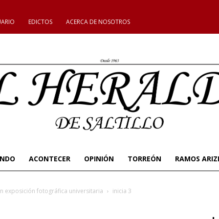
UARIO
EDICTOS
ACERCA DE NOSOTROS
UNDO
ACONTECER
OPINIÓN
TORREÓN
RAMOS ARIZ
 exposición fotográfica universitaria
inicia 3