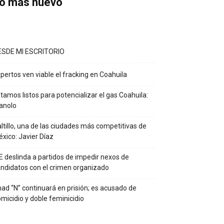
o más nuevo
ESDE MI ESCRITORIO
pertos ven viable el fracking en Coahuila
tamos listos para potencializar el gas Coahuila:
anolo
ltillo, una de las ciudades más competitivas de
xico: Javier Díaz
E deslinda a partidos de impedir nexos de
ndidatos con el crimen organizado
ad “N” continuará en prisión; es acusado de
micidio y doble feminicidio