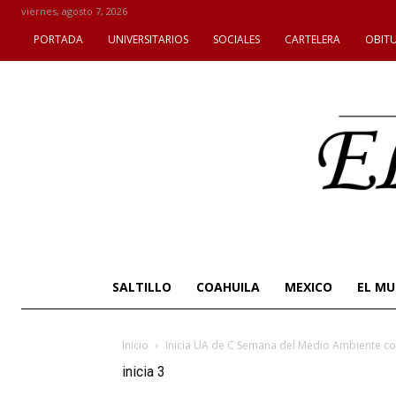
viernes, agosto 7, 2026
PORTADA
UNIVERSITARIOS
SOCIALES
CARTELERA
OBIT
SALTILLO
COAHUILA
MEXICO
EL M
Inicio
Inicia UA de C Semana del Medio Ambiente con
inicia 3