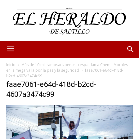
Inicio
Más de 10 mil ramosarizpenses respaldan a Chema Morales
en la mega valla por la paz y la seguridad
faae7061-e64d-418d-
b2cd-4607a3474c99
faae7061-e64d-418d-b2cd-
4607a3474c99