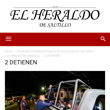
Inicio
Detienen en Ramos Arizpe a 35 personas en operativo
coordinado de vigilancia
2 DETIENEN
2 DETIENEN