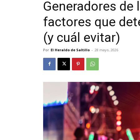
Generadores de l
factores que det
(y cuál evitar)
Por
El Heraldo de Saltillo
-
28 mayo, 2026