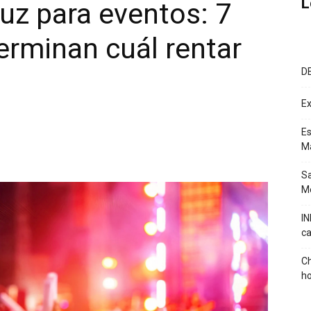
L
uz para eventos: 7
erminan cuál rentar
D
Ex
Es
M
Sa
Mé
IN
ca
Ch
ho