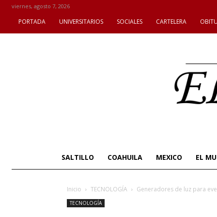
viernes, agosto 7, 2026
PORTADA
UNIVERSITARIOS
SOCIALES
CARTELERA
OBIT
SALTILLO
COAHUILA
MEXICO
EL M
Inicio
TECNOLOGÍA
Generadores de luz para event
TECNOLOGÍA