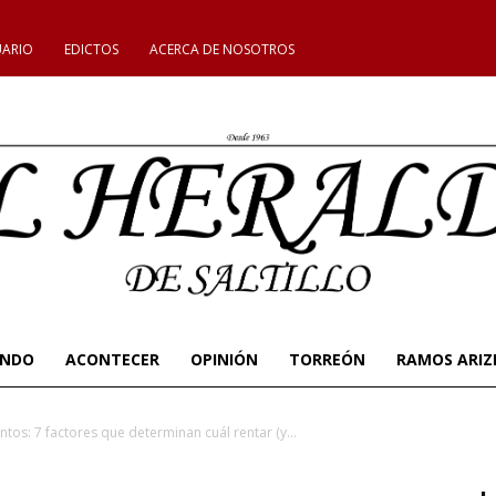
UARIO
EDICTOS
ACERCA DE NOSOTROS
UNDO
ACONTECER
OPINIÓN
TORREÓN
RAMOS ARIZ
os: 7 factores que determinan cuál rentar (y...