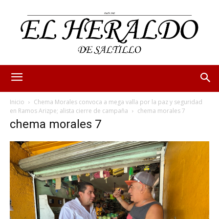
Inicio
Chema Morales convoca a mega valla por la paz y seguridad
en Ramos Arizpe; alista cierre de campaña
chema morales 7
chema morales 7