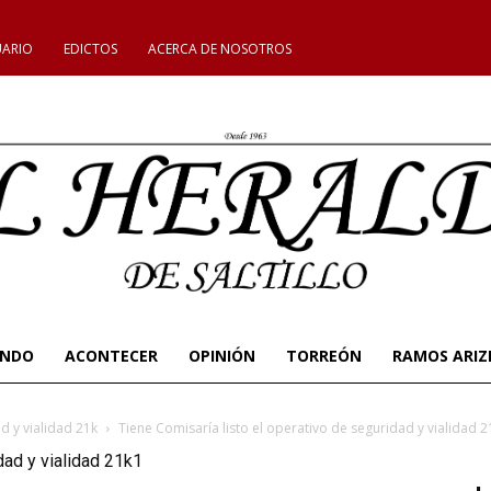
UARIO
EDICTOS
ACERCA DE NOSOTROS
UNDO
ACONTECER
OPINIÓN
TORREÓN
RAMOS ARIZ
d y vialidad 21k
Tiene Comisaría listo el operativo de seguridad y vialidad 2
dad y vialidad 21k1