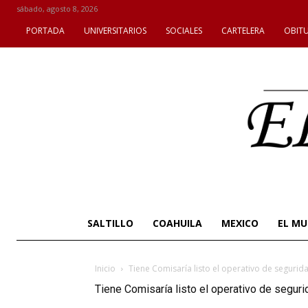
sábado, agosto 8, 2026
PORTADA
UNIVERSITARIOS
SOCIALES
CARTELERA
OBIT
SALTILLO
COAHUILA
MEXICO
EL M
Inicio
Tiene Comisaría listo el operativo de segurida
Tiene Comisaría listo el operativo de seguri