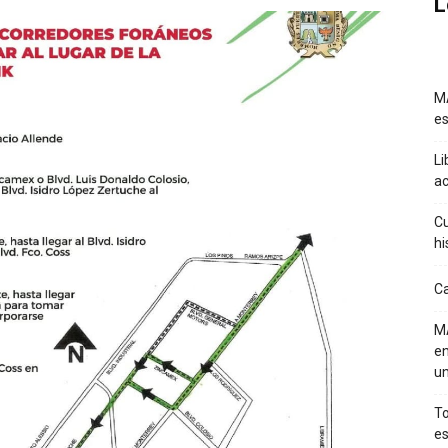
L
MA
es
Li
a
Cu
hi
Ca
MA
en
un
To
es