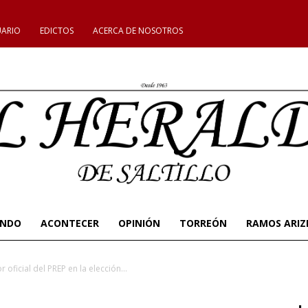
UARIO
EDICTOS
ACERCA DE NOSOTROS
UNDO
ACONTECER
OPINIÓN
TORREÓN
RAMOS ARIZ
r oficial del PREP en la elección...