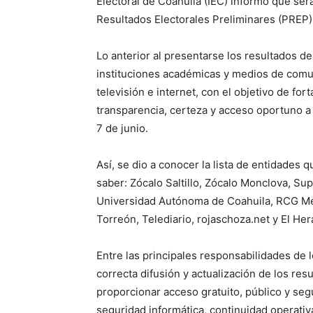
Electoral de Coahuila (IEC) informó que ser
Resultados Electorales Preliminares (PREP)
Lo anterior al presentarse los resultados de
instituciones académicas y medios de comun
televisión e internet, con el objetivo de for
transparencia, certeza y acceso oportuno a 
7 de junio.
Así, se dio a conocer la lista de entidades q
saber: Zócalo Saltillo, Zócalo Monclova, Su
Universidad Autónoma de Coahuila, RCG Medi
Torreón, Telediario, rojaschoza.net y El Hera
Entre las principales responsabilidades de l
correcta difusión y actualización de los res
proporcionar acceso gratuito, público y se
seguridad informática, continuidad operativa