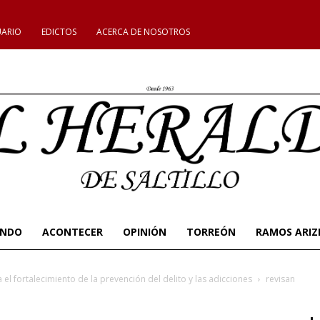
UARIO
EDICTOS
ACERCA DE NOSOTROS
UNDO
ACONTECER
OPINIÓN
TORREÓN
RAMOS ARIZ
el fortalecimiento de la prevención del delito y las adicciones
revisan