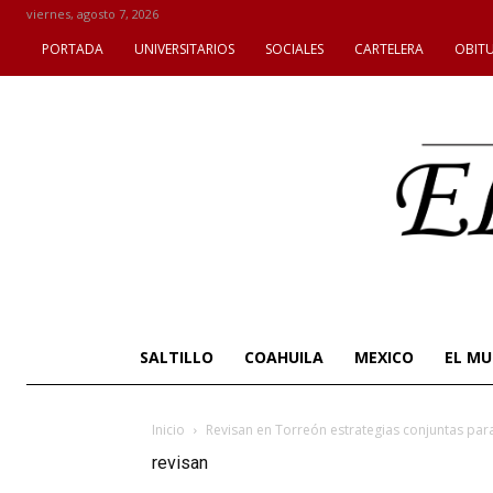
viernes, agosto 7, 2026
PORTADA
UNIVERSITARIOS
SOCIALES
CARTELERA
OBIT
SALTILLO
COAHUILA
MEXICO
EL M
Inicio
Revisan en Torreón estrategias conjuntas para 
revisan