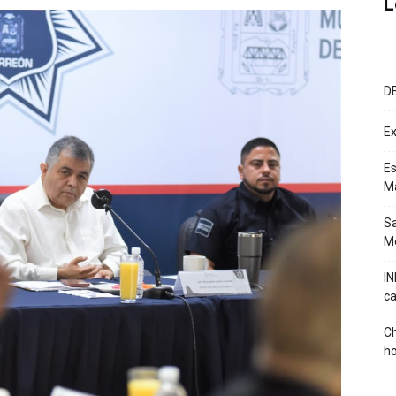
L
D
Ex
Es
M
Sa
Mé
IN
ca
Ch
ho