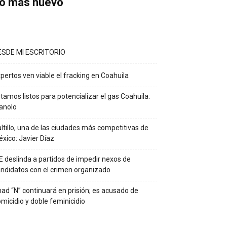
o más nuevo
ESDE MI ESCRITORIO
pertos ven viable el fracking en Coahuila
tamos listos para potencializar el gas Coahuila:
anolo
ltillo, una de las ciudades más competitivas de
xico: Javier Díaz
E deslinda a partidos de impedir nexos de
ndidatos con el crimen organizado
ad “N” continuará en prisión; es acusado de
micidio y doble feminicidio