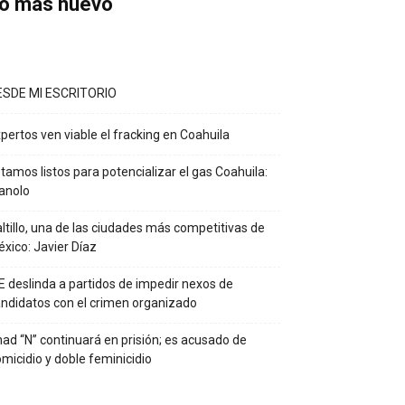
o más nuevo
ESDE MI ESCRITORIO
pertos ven viable el fracking en Coahuila
tamos listos para potencializar el gas Coahuila:
anolo
ltillo, una de las ciudades más competitivas de
xico: Javier Díaz
E deslinda a partidos de impedir nexos de
ndidatos con el crimen organizado
ad “N” continuará en prisión; es acusado de
micidio y doble feminicidio