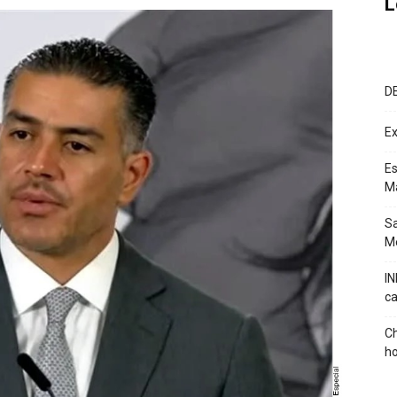
L
D
Ex
Es
M
Sa
Mé
IN
ca
Ch
ho