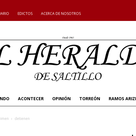
UARIO
EDICTOS
ACERCA DE NOSOTROS
UNDO
ACONTECER
OPINIÓN
TORREÓN
RAMOS ARIZ
crimen
detienen