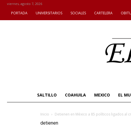
viernes, agosto 7, 2026
PORTADA
UNIVERSITARIOS
SOCIALES
CARTELERA
OBIT
SALTILLO
COAHUILA
MEXICO
EL M
Inicio
Detienen en México a 85 políticos ligados al 
detienen