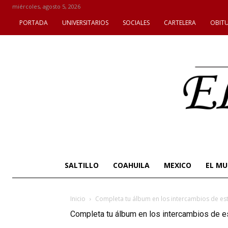
miércoles, agosto 5, 2026
PORTADA
UNIVERSITARIOS
SOCIALES
CARTELERA
OBIT
SALTILLO
COAHUILA
MEXICO
EL M
Inicio
Completa tu álbum en los intercambios de est
Completa tu álbum en los intercambios de es