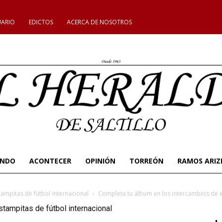
UARIO
EDICTOS
ACERCA DE NOSOTROS
UNDO
ACONTECER
OPINIÓN
TORREÓN
RAMOS ARIZ
ampitas de fútbol internacional
Completa tu álbum en los intercambios de e
tampitas de fútbol internacional