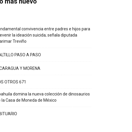
o más nuevo
ndamental convivencia entre padres e hijos para
evenir la ideación suicida; señala diputada
rimar Treviño
ALTILLO PASO A PASO
ICARAGUA Y MORENA
OS OTROS 671
ahuila domina la nueva colección de dinosaurios
 la Casa de Moneda de México
BITUARIO