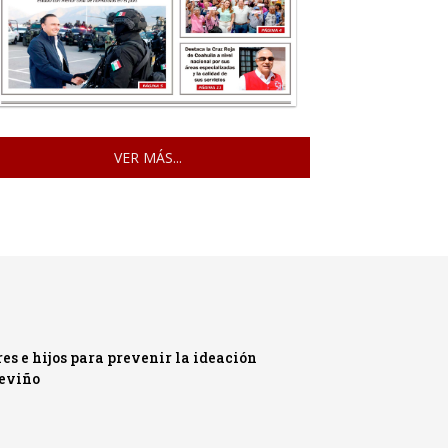
VER MÁS...
s e hijos para prevenir la ideación
reviño