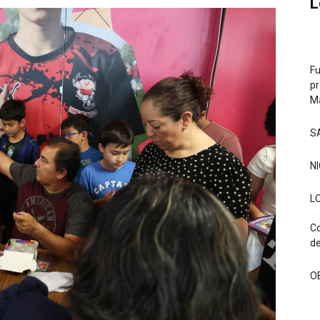
L
Fu
pr
Ma
S
N
L
Co
de
O