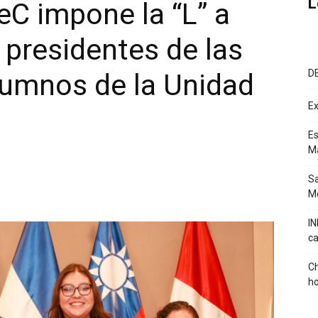
L
eC impone la “L” a
 presidentes de las
D
lumnos de la Unidad
Ex
Es
M
Sa
Mé
IN
ca
Ch
ho