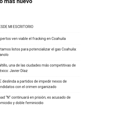
o más nuevo
ESDE MI ESCRITORIO
pertos ven viable el fracking en Coahuila
tamos listos para potencializar el gas Coahuila:
anolo
ltillo, una de las ciudades más competitivas de
xico: Javier Díaz
E deslinda a partidos de impedir nexos de
ndidatos con el crimen organizado
ad “N” continuará en prisión; es acusado de
micidio y doble feminicidio