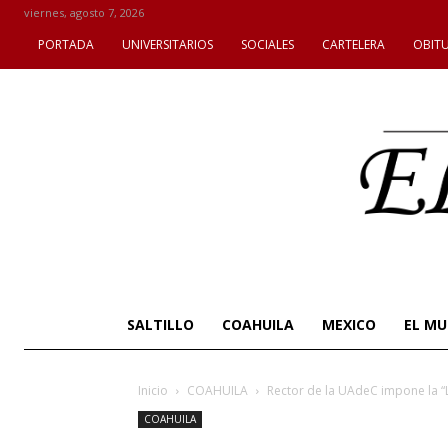
viernes, agosto 7, 2026
PORTADA
UNIVERSITARIOS
SOCIALES
CARTELERA
OBIT
SALTILLO
COAHUILA
MEXICO
EL M
Inicio
COAHUILA
Rector de la UAdeC impone la “L”
COAHUILA