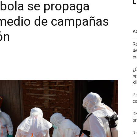
L
ébola se propaga
 medio de campañas
A
ón
Re
de
cr
¿C
op
ki
Po
co
DE
pr
R