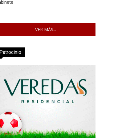
abinete
VER MÁS...
Patrocinio