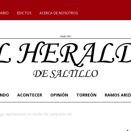
UARIO
EDICTOS
ACERCA DE NOSOTROS
UNDO
ACONTECER
OPINIÓN
TORREÓN
RAMOS ARIZ
ga rápidamente en medio de campañas de...