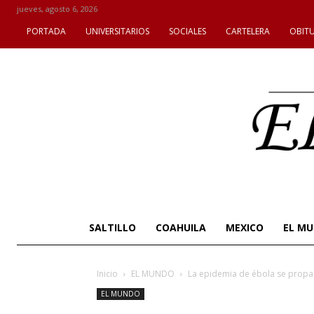
jueves, agosto 6, 2026
PORTADA
UNIVERSITARIOS
SOCIALES
CARTELERA
OBIT
SALTILLO
COAHUILA
MEXICO
EL M
Inicio
EL MUNDO
La epidemia de ébola se propa
EL MUNDO