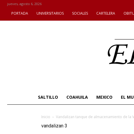
jueves, agosto 6, 2026
PORTADA
UNIVERSITARIOS
SOCIALES
CARTELERA
OBIT
SALTILLO
COAHUILA
MEXICO
EL M
Inicio
Vandalizan tanque de almacenamiento de la 
vandalizan 3