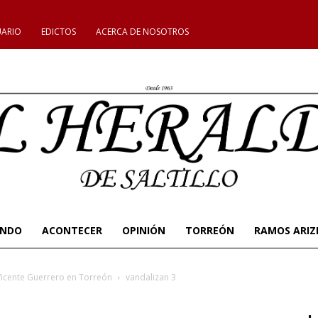
UARIO
EDICTOS
ACERCA DE NOSOTROS
UNDO
ACONTECER
OPINIÓN
TORREÓN
RAMOS ARIZ
Vicente Guerrero en Torreón
vandalizan 3