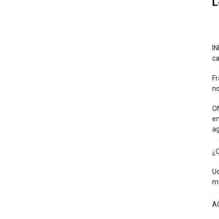
L
IN
ca
Fr
no
ON
em
a
¿C
Uc
mu
A