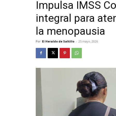
Impulsa IMSS Co
integral para at
la menopausia
Por
El Heraldo de Saltillo
-
25 mayo, 2026