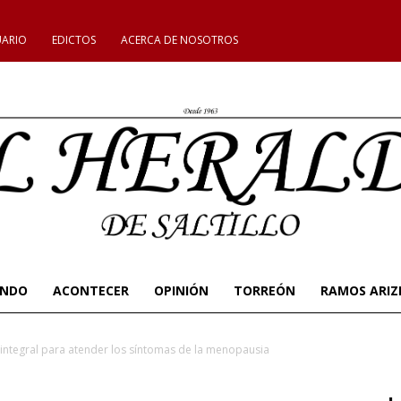
UARIO
EDICTOS
ACERCA DE NOSOTROS
UNDO
ACONTECER
OPINIÓN
TORREÓN
RAMOS ARIZ
 integral para atender los síntomas de la menopausia