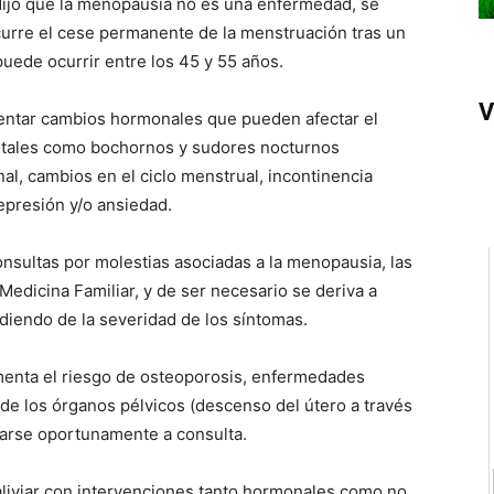
dijo que la menopausia no es una enfermedad, se
urre el cese permanente de la menstruación tras un
uede ocurrir entre los 45 y 55 años.
V
esentar cambios hormonales que pueden afectar el
l, tales como bochornos y sudores nocturnos
al, cambios en el ciclo menstrual, incontinencia
epresión y/o ansiedad.
nsultas por molestias asociadas a la menopausia, las
 Medicina Familiar, y de ser necesario se deriva a
iendo de la severidad de los síntomas.
menta el riesgo de osteoporosis, enfermedades
de los órganos pélvicos (descenso del útero a través
rcarse oportunamente a consulta.
liviar con intervenciones tanto hormonales como no