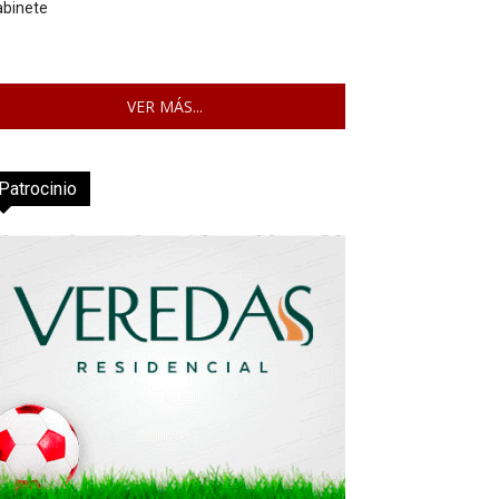
abinete
VER MÁS...
Patrocinio