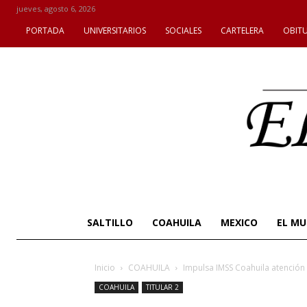
jueves, agosto 6, 2026
PORTADA
UNIVERSITARIOS
SOCIALES
CARTELERA
OBIT
SALTILLO
COAHUILA
MEXICO
EL M
Inicio
COAHUILA
Impulsa IMSS Coahuila atención
COAHUILA
TITULAR 2