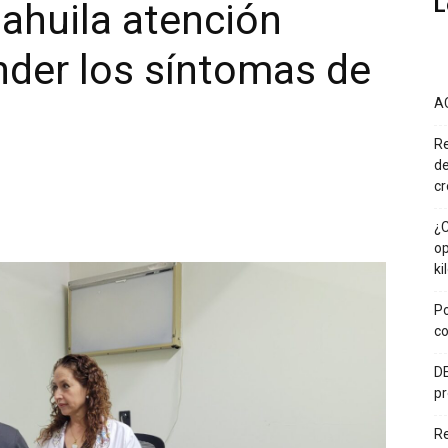
L
ahuila atención
ender los síntomas de
A
Re
de
cr
¿C
op
ki
Po
co
DE
pr
R