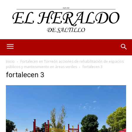
Inicio
Fortalecen en Torreón acciones de rehabilitación de espacios
públicos y mantenimiento en áreas verdes
fortalecen 3
fortalecen 3