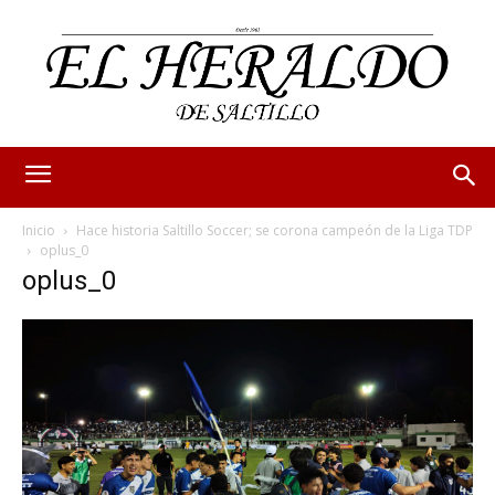
Inicio
Hace historia Saltillo Soccer; se corona campeón de la Liga TDP
oplus_0
oplus_0