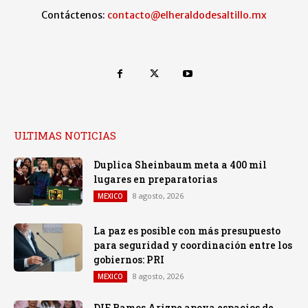
Contáctenos:
contacto@elheraldodesaltillo.mx
ULTIMAS NOTICIAS
Duplica Sheinbaum meta a 400 mil
lugares en preparatorias
8 agosto, 2026
MEXICO
La paz es posible con más presupuesto
para seguridad y coordinación entre los
gobiernos: PRI
8 agosto, 2026
MEXICO
DIF Ramos Arizpe apoya espacios de