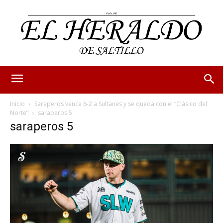
Inicio
Saraperos vence 6-2 a Sultanes y se queda con el “Clásico del
Norte”
saraperos 5
saraperos 5