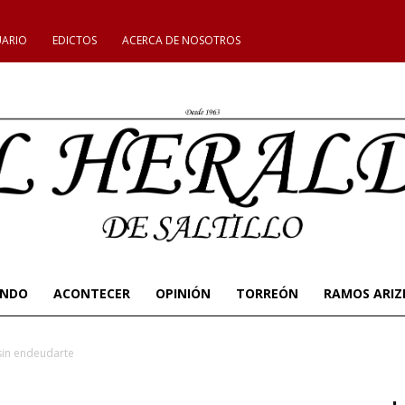
UARIO
EDICTOS
ACERCA DE NOSOTROS
UNDO
ACONTECER
OPINIÓN
TORREÓN
RAMOS ARIZ
sin endeudarte