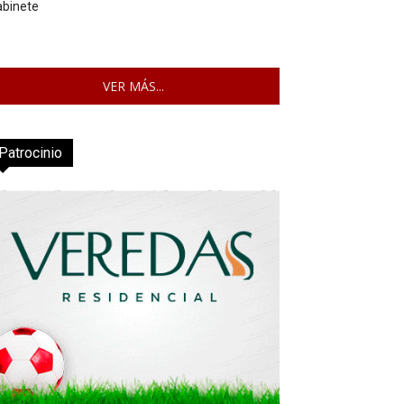
abinete
VER MÁS...
Patrocinio