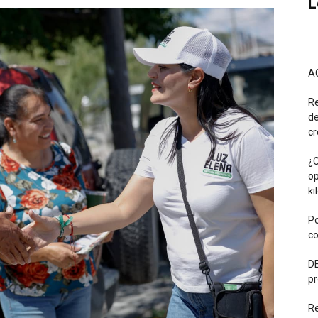
L
A
Re
de
cr
¿C
op
ki
Po
co
DE
pr
R