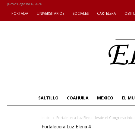
jueves, agosto 6, 2026
PORTADA
UNIVERSITARIOS
SOCIALES
CARTELERA
OBIT
SALTILLO
COAHUILA
MEXICO
EL M
Inicio
Fortalecerá Luz Elena desde el Congreso inici
Fortalecerá Luz Elena 4