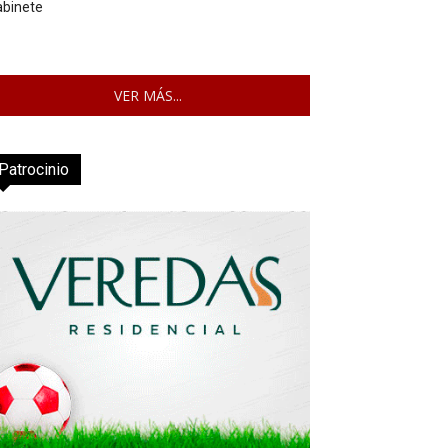
abinete
VER MÁS...
Patrocinio