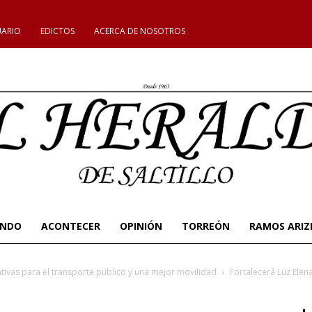
UARIO
EDICTOS
ACERCA DE NOSOTROS
UNDO
ACONTECER
OPINIÓN
TORREÓN
RAMOS ARIZ
ativas para el transporte público y una mejor movilidad
Fortalecerá Luz Elen