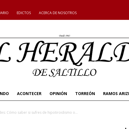
UARIO
EDICTOS
ACERCA DE NOSOTROS
UNDO
ACONTECER
OPINIÓN
TORREÓN
RAMOS ARIZ
des: Cómo saber si sufres de hipotiroidismo o...