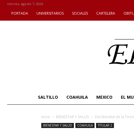
viernes, agosto 7, 2026
PORTADA
UNIVERSITARIOS
SOCIALES
CARTELERA
OBIT
SALTILLO
COAHUILA
MEXICO
EL M
Inicio
BIENESTAR Y SALUD
Día Mundial de la Tiroi
BIENESTAR Y SALUD
COAHUILA
TITULAR 2