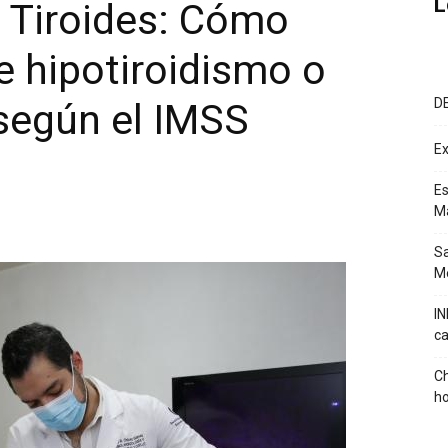
L
a Tiroides: Cómo
e hipotiroidismo o
D
 según el IMSS
Ex
Es
M
Sa
Mé
IN
ca
Ch
ho