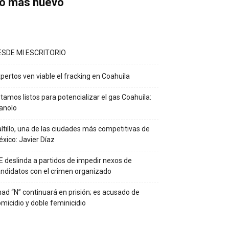
o más nuevo
ESDE MI ESCRITORIO
pertos ven viable el fracking en Coahuila
tamos listos para potencializar el gas Coahuila:
anolo
ltillo, una de las ciudades más competitivas de
xico: Javier Díaz
E deslinda a partidos de impedir nexos de
ndidatos con el crimen organizado
ad “N” continuará en prisión; es acusado de
micidio y doble feminicidio