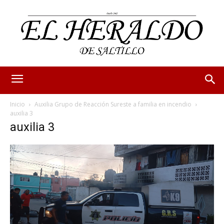
Inicio
Auxilia Grupo de Reacción Sureste a familia en incendio
auxilia 3
auxilia 3