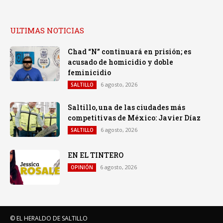
ULTIMAS NOTICIAS
Chad “N” continuará en prisión; es
acusado de homicidio y doble
feminicidio
6 agosto, 2026
SALTILLO
Saltillo, una de las ciudades más
competitivas de México: Javier Díaz
6 agosto, 2026
SALTILLO
EN EL TINTERO
6 agosto, 2026
OPINIÓN
© EL HERALDO DE SALTILLO