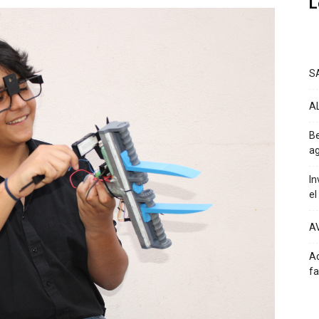
L
S
A
Be
ag
In
el
A
Ac
fa