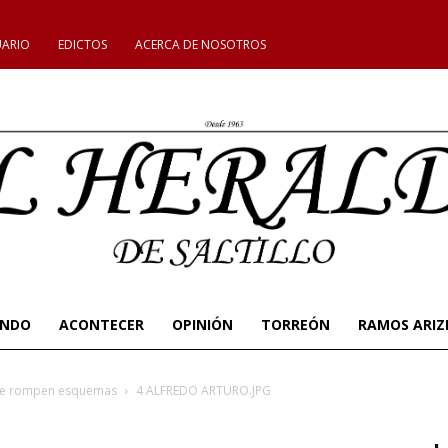
UARIO
EDICTOS
ACERCA DE NOSOTROS
UNDO
ACONTECER
OPINIÓN
TORREÓN
RAMOS ARIZ
 que rompen esquemas
4 ALFREDO ARTURO.JPG