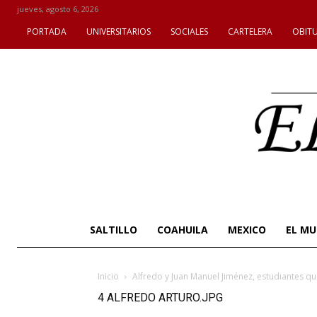
jueves, agosto 6, 2026
PORTADA
UNIVERSITARIOS
SOCIALES
CARTELERA
OBIT
SALTILLO
COAHUILA
MEXICO
EL M
Inicio
Alfredo y Juan Manuel Jiménez, estudiantes
4 ALFREDO ARTURO.JPG