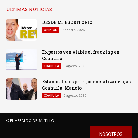
ULTIMAS NOTICIAS
DESDE MI ESCRITORIO
7 agosto, 2026
OPINIÓN
Expertos ven viable el fracking en
Coahuila
6 agosto, 2026
COAHUILA
Estamos listos para potencializar el gas
Coahuila: Manolo
6 agosto, 2026
COAHUILA
© EL HERALDO DE SALTILLO
NOSOTROS