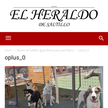
Inicio
Abren en Saltillo guardería para perrhijos
oplus_0
oplus_0