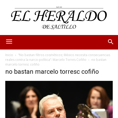
Inicio
“No bastan filtros cosméticos; México necesita consecuencias
reales contra la narco-política”: Marcelo Torres Cofiño
no bastan
marcelo torresc cofiño
no bastan marcelo torresc cofiño