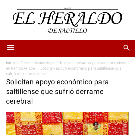
Inicio
Fuertes lluvias dejan árboles colapsados y activan operativos
en Ramos Arizpe
Solicitan apoyo económico para saltillense que
sufrió derrame cerebral
Solicitan apoyo económico para
saltillense que sufrió derrame
cerebral