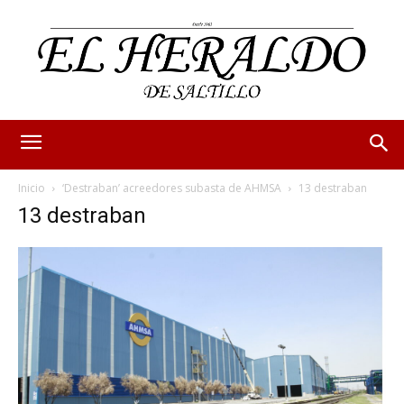
Inicio
‘Destraban’ acreedores subasta de AHMSA
13 destraban
13 destraban