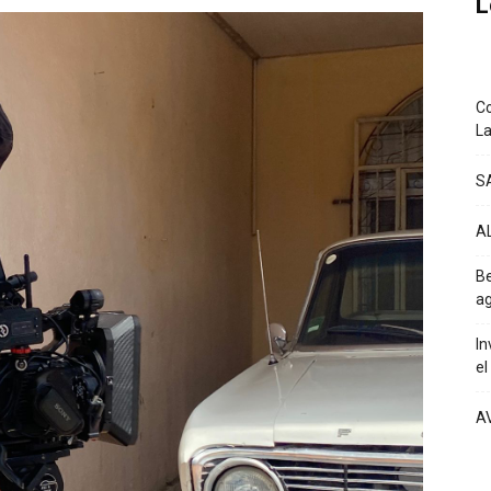
L
Co
La
S
A
Be
ag
In
el
A