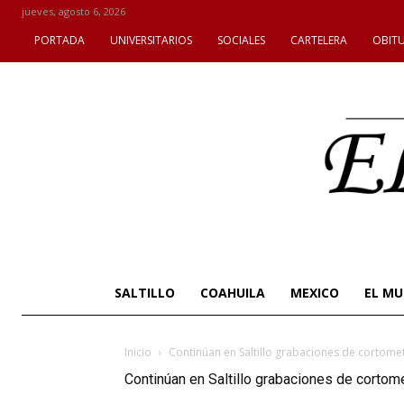
jueves, agosto 6, 2026
PORTADA
UNIVERSITARIOS
SOCIALES
CARTELERA
OBIT
SALTILLO
COAHUILA
MEXICO
EL M
Inicio
Continúan en Saltillo grabaciones de cortome
Continúan en Saltillo grabaciones de cortom