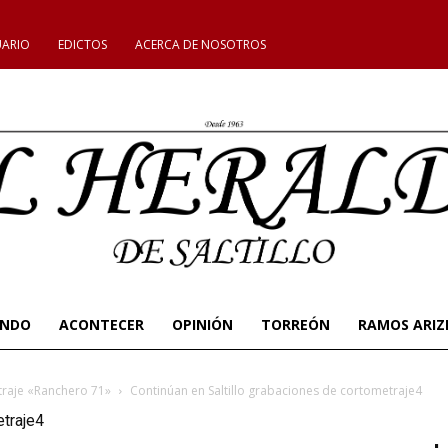
UARIO
EDICTOS
ACERCA DE NOSOTROS
UNDO
ACONTECER
OPINIÓN
TORREÓN
RAMOS ARIZ
traje «Ranchero 71»
Continúan en Saltillo grabaciones de cortometraje4
etraje4