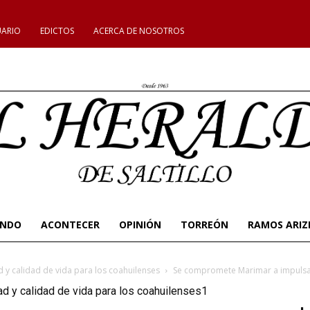
UARIO
EDICTOS
ACERCA DE NOSOTROS
UNDO
ACONTECER
OPINIÓN
TORREÓN
RAMOS ARIZ
y calidad de vida para los coahuilenses
Se compromete Marimar a impulsar
 y calidad de vida para los coahuilenses1