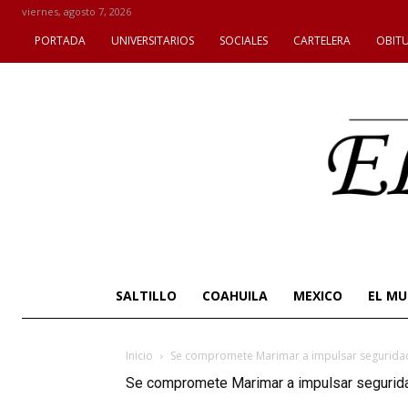
viernes, agosto 7, 2026
PORTADA
UNIVERSITARIOS
SOCIALES
CARTELERA
OBIT
SALTILLO
COAHUILA
MEXICO
EL M
Inicio
Se compromete Marimar a impulsar seguridad 
Se compromete Marimar a impulsar seguridad