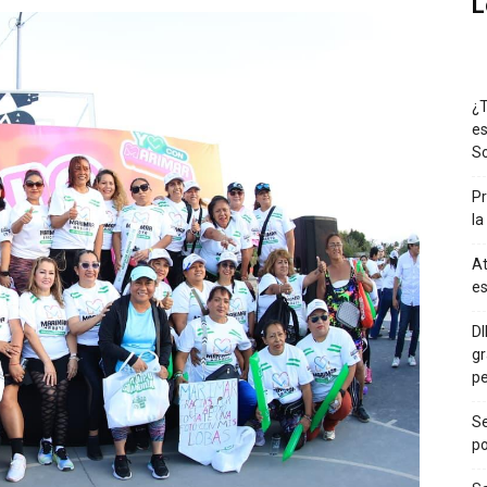
L
¿T
es
So
Pr
la
At
es
DI
gr
p
Se
po