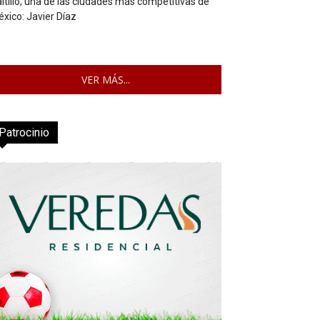
ltillo, una de las ciudades más competitivas de
xico: Javier Díaz
VER MÁS...
Patrocinio