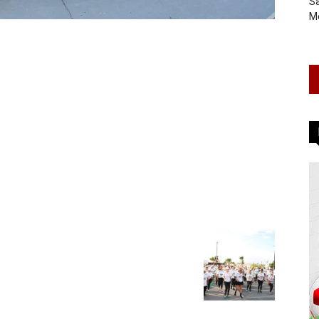
Sa
Mé